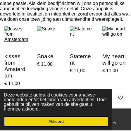
diepe passie. Als klein bedrijf richten wij ons op persoonlijke
aandacht en toewijding voor elk detail. Onze aanpak is
geworteld in kwaliteit en integriteit en zorgt ervoor dat alles wat
we doen onze toewijding aan uitmuntendheid weerspiegelt.
kisses
Snake
Stateme
My heart
from
nt
will go on
€ 11,00
Amsterd
€ 11,00
€ 11,00
am
€ 11,00
Deze website gebruikt cookies voor analyse-
In winkelwagen
In winkelwagen
In winkelwagen
In winkelwa
doeleinden en/of het tonen van advertenties. Door
gebruik te blijven maken van de site gaat u
hiermee akkoord.
Uitverkocht
Akkoord
E-mailadres
Kaart
Instagram