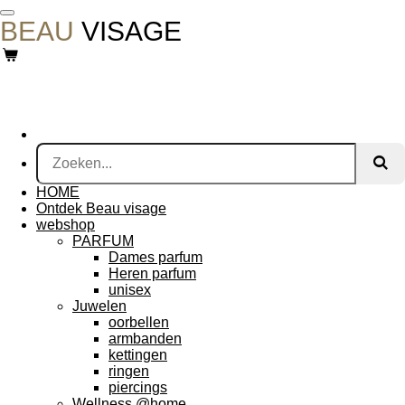
Ga
BEAU
VISAGE
direct
naar
de
hoofdinhoud
HOME
Ontdek Beau visage
webshop
PARFUM
Dames parfum
Heren parfum
unisex
Juwelen
oorbellen
armbanden
kettingen
ringen
piercings
Wellness @home