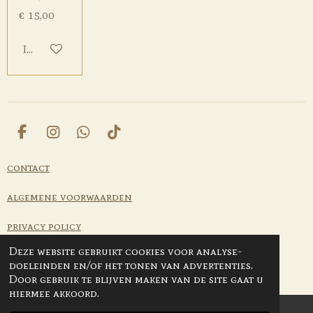
€ 15,00
In winkelwagen
F
I
W
T
a
n
h
i
c
s
a
k
contact
e
t
t
T
b
a
s
o
algemene voorwaarden
o
g
A
k
o
r
p
privacy policy
k
a
p
m
Deze website gebruikt cookies voor analyse-
retourneren
doeleinden en/of het tonen van advertenties.
© 2009 Beau visage
Door gebruik te blijven maken van de site gaat u
hiermee akkoord.