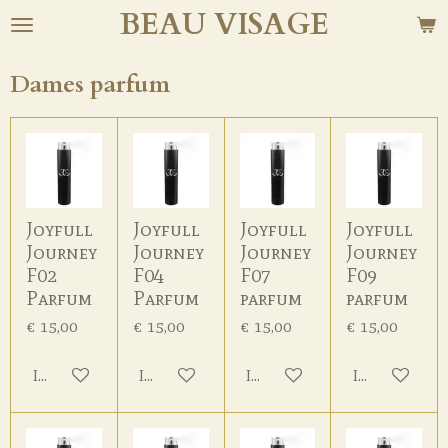
BEAU
VISAGE
Ga
direct
naar
Dames parfum
de
hoofdinhoud
Joyfull
Joyfull
Joyfull
Joyfull
Journey
Journey
Journey
Journey
F02
F04
F07
F09
Parfum
Parfum
parfum
parfum
€ 15,00
€ 15,00
€ 15,00
€ 15,00
In winkelwagen
In winkelwagen
In winkelwagen
In winkelwa