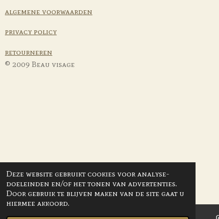
b
a
s
o
algemene voorwaarden
o
g
A
k
o
r
p
privacy policy
k
a
p
m
retourneren
© 2009 Beau visage
Deze website gebruikt cookies voor analyse-
doeleinden en/of het tonen van advertenties.
Door gebruik te blijven maken van de site gaat u
hiermee akkoord.