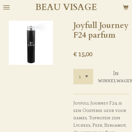
BEAU
VISAGE
Ga
direct
naar
Joyfull Journey
de
F24 parfum
hoofdinhoud
€ 15,00
In
winkelwage
Joyfull Journey F24 is
een Oosterse geur voor
dames. Topnoten zijn
Lychees, Peer, Bergamot,