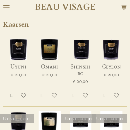
BEAU
VISAGE
Ga
direct
naar
Kaarsen
de
hoofdinhoud
Uyuni
Omani
Shinshi
Ceylon
ro
€ 20,00
€ 20,00
€ 20,00
€ 20,00
In winkelwagen
In winkelwagen
In winkelwagen
In winkelwa
Uitverkocht
Uitverkocht
Uitverkocht