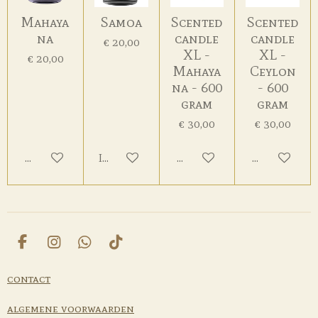
Mahaya
Samoa
Scented
Scented
na
candle
candle
€ 20,00
XL -
XL -
€ 20,00
Mahaya
Ceylon
na - 600
- 600
gram
gram
€ 30,00
€ 30,00
Houd mij op de hoogte
In winkelwagen
Houd mij op de hoogte
Houd mij op
F
I
W
T
a
n
h
i
c
s
a
k
contact
e
t
t
T
b
a
s
o
algemene voorwaarden