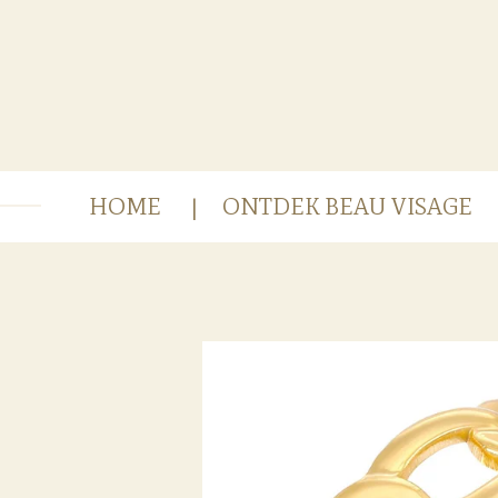
Ga
direct
naar
de
hoofdinhoud
HOME
ONTDEK BEAU VISAGE