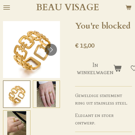
BEAU
VISAGE
Ga
direct
naar
You're blocked
de
hoofdinhoud
€ 15,00
In
winkelwagen
Geweldige statement
ring uit stainless steel.
Elegant en stoer
ontwerp.