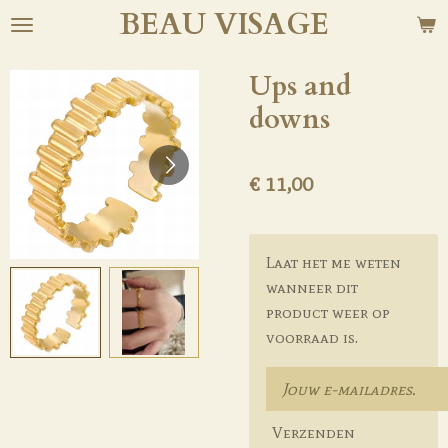
BEAU
VISAGE
Ga
direct
naar
Ups and
de
downs
hoofdinhoud
€ 11,00
Laat het me weten
wanneer dit
product weer op
voorraad is.
Verzenden