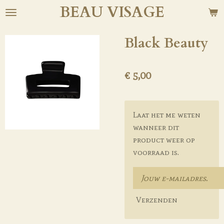
BEAU
VISAGE
Ga
direct
naar
Black Beauty
de
hoofdinhoud
€ 5,00
Laat het me weten
wanneer dit
product weer op
voorraad is.
Verzenden