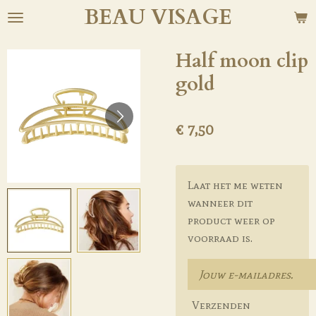
BEAU
VISAGE
Ga
direct
naar
Half moon clip
de
gold
hoofdinhoud
€ 7,50
Laat het me weten
wanneer dit
product weer op
voorraad is.
Verzenden