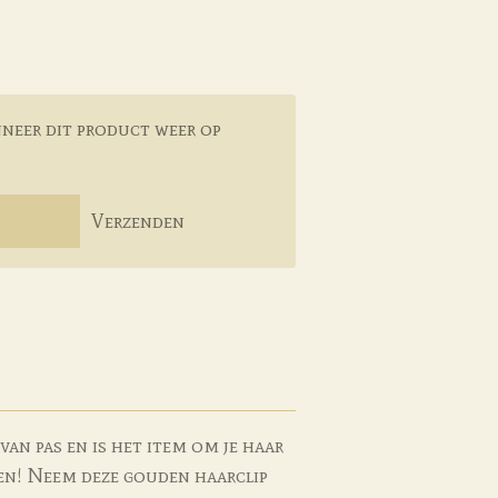
neer dit product weer op
Verzenden
van pas en is het item om je haar
len! Neem deze gouden haarclip