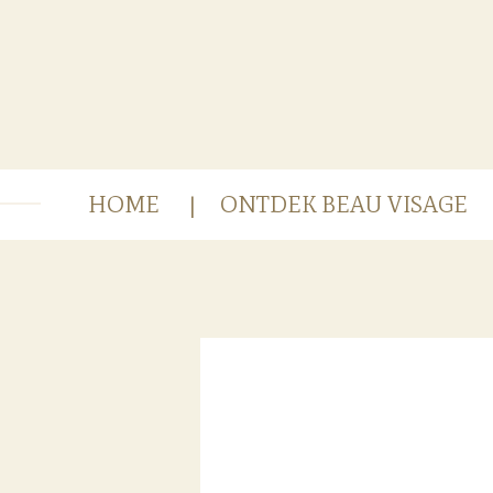
Ga
direct
naar
de
hoofdinhoud
HOME
ONTDEK BEAU VISAGE