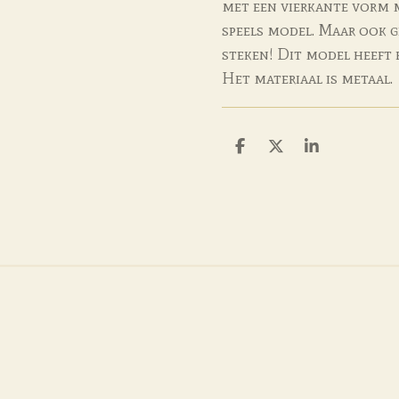
met een vierkante vorm 
speels model. Maar ook g
steken! Dit model heeft 
Het materiaal is metaal.
D
D
S
e
e
h
l
e
a
e
l
r
n
e