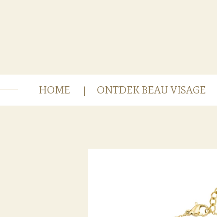
Ga
direct
naar
de
hoofdinhoud
HOME
ONTDEK BEAU VISAGE