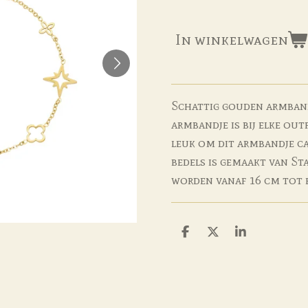
In winkelwagen
Schattig gouden armbandj
armbandje is bij elke out
leuk om dit armbandje c
bedels is gemaakt van St
worden vanaf 16 cm tot 
D
D
S
e
e
h
l
e
a
e
l
r
n
e