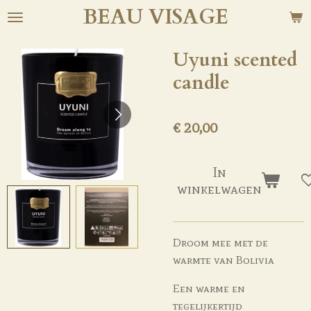
BEAU
VISAGE
Ga
direct
naar
Uyuni scented
de
candle
hoofdinhoud
€ 20,00
In
winkelwagen
Droom mee met de
warmte van Bolivia
Een warme en
tegelijkertijd