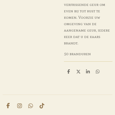
verfrissende geur om
even bij tot rust te
komen. Voorzie uw
omgeving van de
aangename geur, iedere
keer dat u de kaars
brandt.
50 branduren
D
D
S
D
e
e
h
e
l
e
a
l
e
l
r
e
n
e
n
F
I
W
T
a
n
h
i