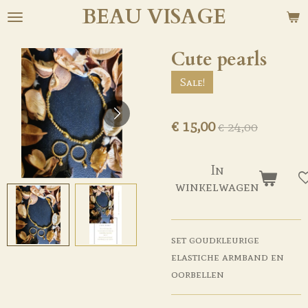
BEAU
VISAGE
Ga
direct
naar
Cute pearls
de
Sale!
hoofdinhoud
€ 15,00
€ 24,00
In
winkelwagen
set goudkleurige
elastiche armband en
oorbellen