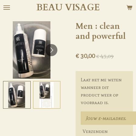
BEAU
VISAGE
Ga
direct
naar
Men : clean
de
and powerful
hoofdinhoud
€ 30,00
€ 45,09
Laat het me weten
wanneer dit
product weer op
voorraad is.
Verzenden