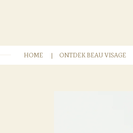
Ga
direct
naar
de
hoofdinhoud
HOME
ONTDEK BEAU VISAGE