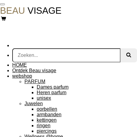
Ga
BEAU
VISAGE
direct
naar
de
hoofdinhoud
HOME
Ontdek Beau visage
webshop
PARFUM
Dames parfum
Heren parfum
unisex
Juwelen
oorbellen
armbanden
kettingen
ringen
piercings
Wellness @home