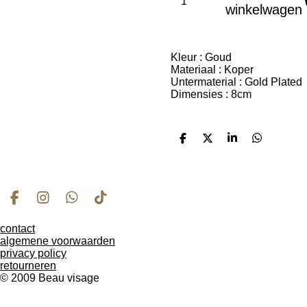
winkelwagen
Kleur :
Goud
Materiaal :
Koper
Untermaterial :
Gold Plated
Dimensies : 8cm
D
D
S
D
e
e
h
e
l
e
a
l
e
l
r
e
n
e
n
F
I
W
T
a
n
h
i
contact
c
s
a
k
algemene voorwaarden
e
t
t
T
privacy policy
b
a
s
o
retourneren
o
g
A
k
© 2009 Beau visage
o
r
p
k
a
p