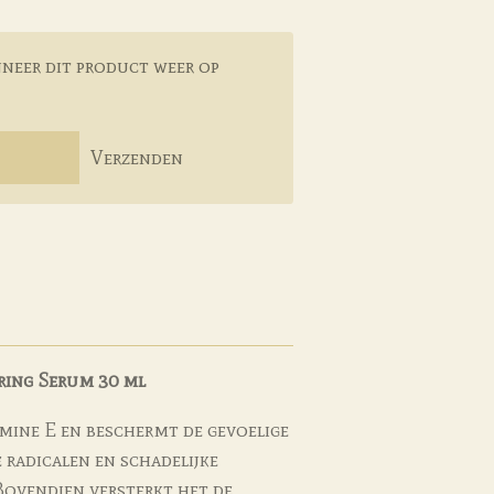
neer dit product weer op
Verzenden
ring Serum 30 ml
amine E en beschermt de gevoelige
e radicalen en schadelijke
Bovendien versterkt het de