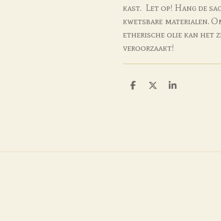
kast. Let op! Hang de sac
kwetsbare materialen. O
etherische olie kan het z
veroorzaakt!
D
D
S
e
e
h
l
e
a
e
l
r
n
e