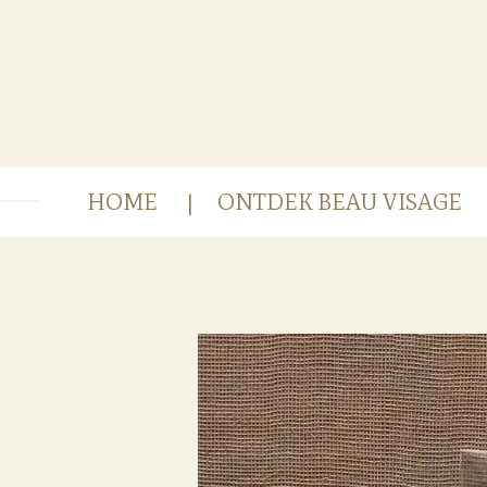
Ga
direct
naar
de
hoofdinhoud
HOME
ONTDEK BEAU VISAGE