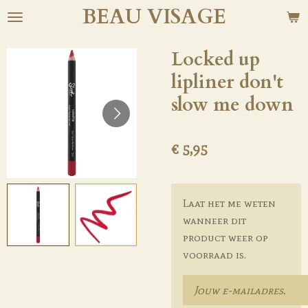
BEAU
VISAGE
Ga
direct
naar
Locked up
de
lipliner don't
hoofdinhoud
slow me down
€ 5,95
Laat het me weten
wanneer dit
product weer op
voorraad is.