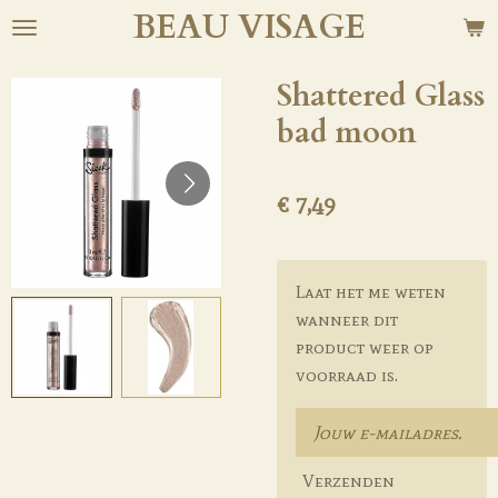
BEAU
VISAGE
Ga
direct
naar
Shattered Glass
de
bad moon
hoofdinhoud
€ 7,49
Laat het me weten
wanneer dit
product weer op
voorraad is.
Verzenden