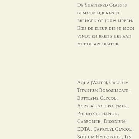
De Shattered Glass is
gemakkelijk aan te
brengen op jouw lippen.
Kies de kleur die jij mooi
vindt en breng het aan
met de applicator.
Aqua (Water), Calcium
Titanium Borosilicate ,
Butylene Glycol ,
Acrylates Copolymer ,
Phenoxyethanol ,
Carbomer , Disodium
EDTA , Caprylyl Glycol,
Sodium Hydroxide , Tin