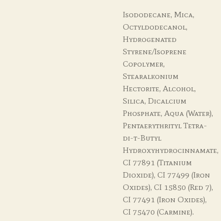
Isododecane, Mica,
Octyldodecanol,
Hydrogenated
Styrene/Isoprene
Copolymer,
Stearalkonium
Hectorite, Alcohol,
Silica, Dicalcium
Phosphate, Aqua (Water),
Pentaerythrityl Tetra-
di-t-Butyl
Hydroxyhydrocinnamate,
CI 77891 (Titanium
Dioxide), CI 77499 (Iron
Oxides), CI 15850 (Red 7),
CI 77491 (Iron Oxides),
CI 75470 (Carmine).