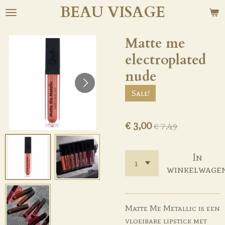
BEAU
VISAGE
Ga
direct
naar
Matte me
de
electroplated
hoofdinhoud
nude
Sale!
€ 3,00
€ 7,49
In
winkelwage
Matte Me Metallic is een
vloeibare lipstick met