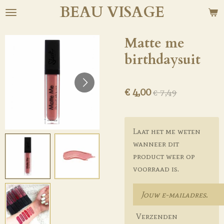
BEAU
VISAGE
Ga
direct
naar
Matte me
de
birthdaysuit
hoofdinhoud
€ 4,00
€ 7,49
Laat het me weten
wanneer dit
product weer op
voorraad is.
Verzenden