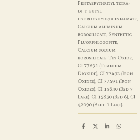
Pentaerythrityl tetra-
di-t-butyl
hydroxyhydrocinnamate,
Calcium aluminum
borosilicate, Synthetic
Fluorphlogopite,
Calcium sodium
borosilicate, Tin Oxide,
CI 77891 (Titanium
Dioxide), CI 77492 (Iron
Oxides), CI 77491 (Iron
Oxides), CI 15850 (Red 7
Lake), CI 15850 (Red 6), CI
42090 (Blue 1 Lake).
D
D
S
D
e
e
h
e
l
e
a
l