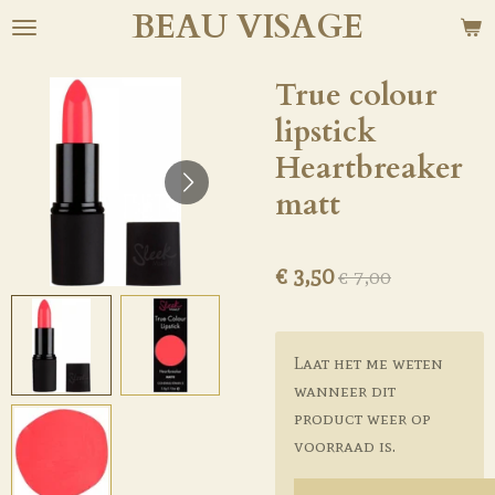
BEAU
VISAGE
Ga
direct
naar
True colour
de
lipstick
hoofdinhoud
Heartbreaker
matt
€ 3,50
€ 7,00
Laat het me weten
wanneer dit
product weer op
voorraad is.