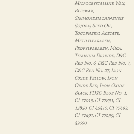
Microcrystalline Wax,
Beeswax,
Simmondsiachinensis
(Jojoba) Seed Oil,
Tocopheryl Acetate,
Methylparaben,
Propylparaben, Mica,
Titanium Dioxide, D&C
Red No. 6, D&C Red No. 7,
D&C Red No. 27, Iron
Oxide Yellow, Iron
Oxide Red, Iron Oxide
Black, FD&C Blue No. 1,
CI 77019, CI 77891, CI
15850, CI 45410, CI 77492,
CI 77491, CI 77499, CI
42090.