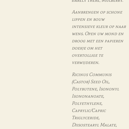
Aanbrengen op schone
lippen en bouw
intensieve kleur op naar
wens. Open uw mond en
droog met een papieren
doekje om het
overtollige te
verwijderen.
Ricinus Communis
(Castor) Seed Oil,
Polybutene, Isononyl
Isononanoate,
Polyethylene,
Caprylic/Capric
Triglyceride,
Diisostearyl Malate,