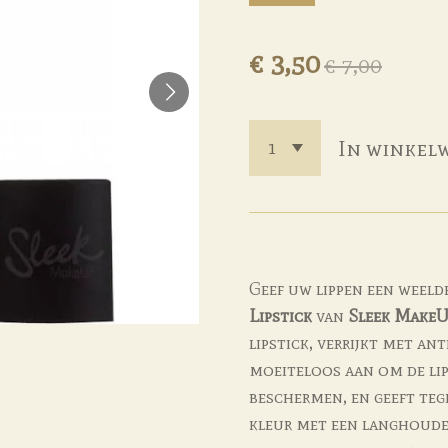
€ 3,50
€ 7,00
In winkel
Geef uw lippen een weeld
Lipstick
van
Sleek Make
lipstick, verrijkt met an
moeiteloos aan om de lip
beschermen, en geeft teg
kleur met een langhouden