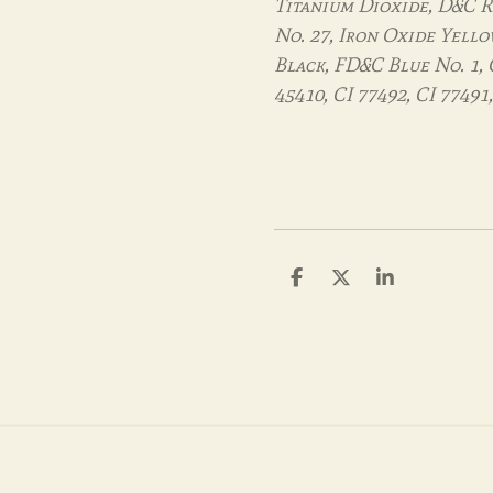
Titanium Dioxide, D&C R
No. 27, Iron Oxide Yello
Black, FD&C Blue No. 1, C
45410, CI 77492, CI 77491,
D
D
S
e
e
h
l
e
a
e
l
r
n
e