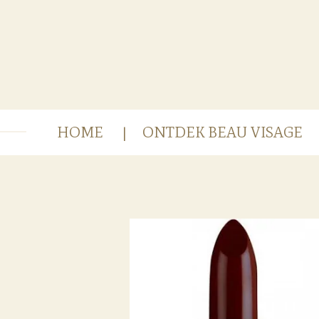
Ga
direct
naar
de
hoofdinhoud
HOME
ONTDEK BEAU VISAGE