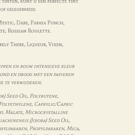
 tinten, kunt u een perfecte tint
 of gelegenheid.
ystic, Dare, Papaya Punch,
te, Russian Roulette.
ely There, Liqueur, Vixen,
ppen en bouw intensieve kleur
ond en droog met een papieren
e te verwijderen.
r) Seed Oil, Polybutene,
Polyethylene, Caprylic/Capric
ryl Malate, Microcrystalline
chinensis (Jojoba) Seed Oil,
hylparaben, Propylparaben, Mica,