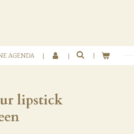
NE AGENDA
ur lipstick
een