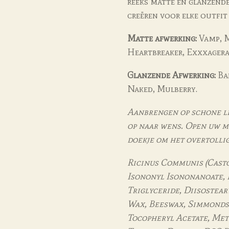
reeks matte en glanzende
creëren voor elke outfit
Matte afwerking:
Vamp, M
Heartbreaker, Exxxagera
Glanzende Afwerking:
Bar
Naked, Mulberry.
Aanbrengen op schone li
op naar wens. Open uw m
doekje om het overtollig
Ricinus Communis (Casto
Isononyl Isononanoate, 
Triglyceride, Diisostea
Wax, Beeswax, Simmondsia
Tocopheryl Acetate, Met