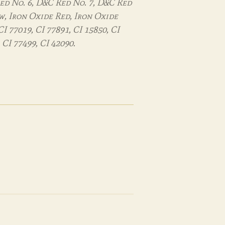
ed No. 6, D&C Red No. 7, D&C Red
w, Iron Oxide Red, Iron Oxide
I 77019, CI 77891, CI 15850, CI
 CI 77499, CI 42090.