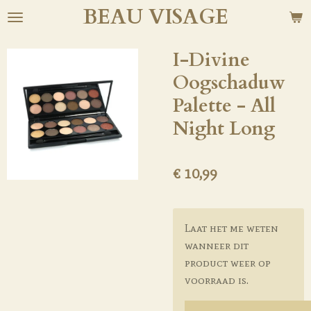
BEAU
VISAGE
Ga
direct
naar
I-Divine
de
Oogschaduw
hoofdinhoud
Palette - All
Night Long
€ 10,99
Laat het me weten
wanneer dit
product weer op
voorraad is.