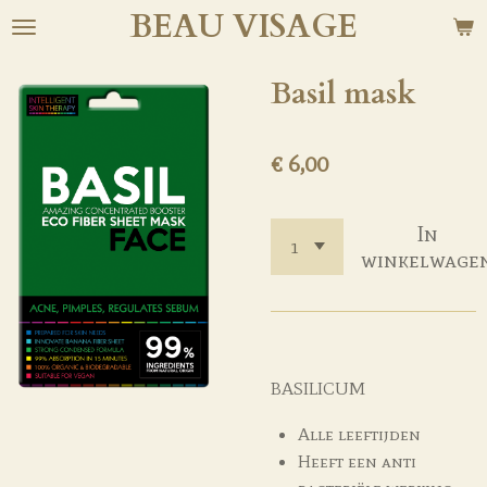
BEAU
VISAGE
Ga
direct
naar
Basil mask
de
hoofdinhoud
€ 6,00
In
winkelwage
BASILICUM
Alle leeftijden
Heeft een anti