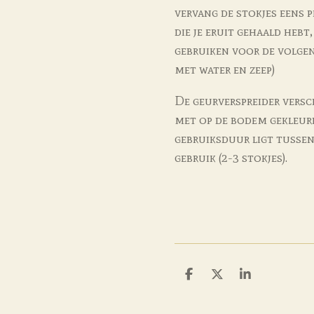
vervang de stokjes eens p
die je eruit gehaald heb
gebruiken voor de volgen
met water en zeep)
De geurverspreider versc
met op de bodem gekleurd
gebruiksduur ligt tussen
gebruik (2-3 stokjes).
D
D
S
e
e
h
l
e
a