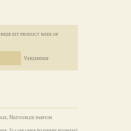
neer dit product weer op
Verzenden
olie, Natuurlijk parfum
er, Slaapkamer (kleinere ruimtes)