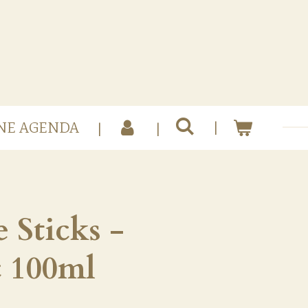
NE AGENDA
 Sticks -
c 100ml