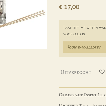
€ 17,00
Laat het me weten wan
voorraad is.
Uitverkocht
Op basis van:
Essentiële 
Omgeving:
Toilet, Badkam