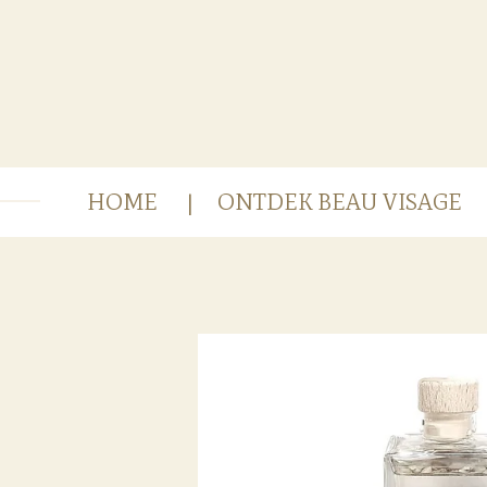
Ga
direct
naar
de
hoofdinhoud
HOME
ONTDEK BEAU VISAGE