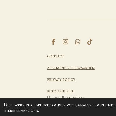
F
I
W
T
a
n
h
i
c
s
a
k
contact
e
t
t
T
b
a
s
o
algemene voorwaarden
o
g
A
k
o
r
p
privacy policy
k
a
p
m
retourneren
© 2009 Beau visage
Deze website gebruikt cookies voor analyse-doeleinden
hiermee akkoord.