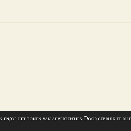
e
l
r
n
e
 en/of het tonen van advertenties. Door gebruik te blij