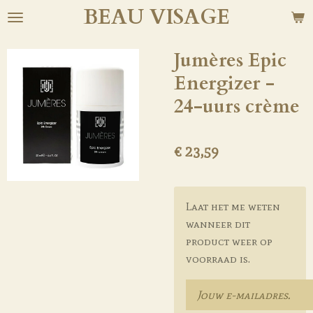
BEAU
VISAGE
Ga
direct
naar
Jumères Epic
de
Energizer -
hoofdinhoud
24-uurs crème
€ 23,59
Laat het me weten
wanneer dit
product weer op
voorraad is.