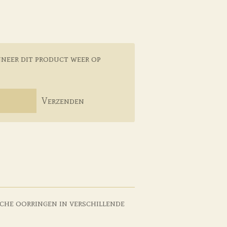
neer dit product weer op
Verzenden
sche oorringen in verschillende