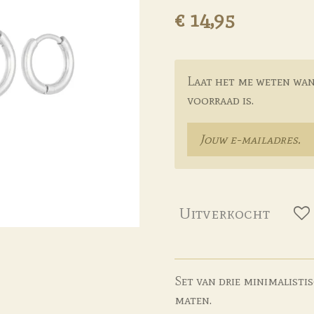
€ 14,95
Laat het me weten wan
voorraad is.
Uitverkocht
Set van drie minimalisti
maten.