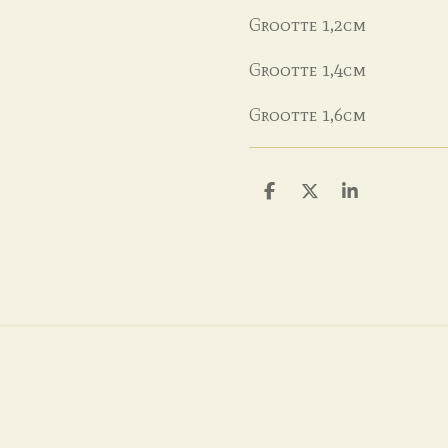
Grootte 1,2cm
Grootte 1,4cm
Grootte 1,6cm
D
D
S
e
e
h
l
e
a
e
l
r
n
e