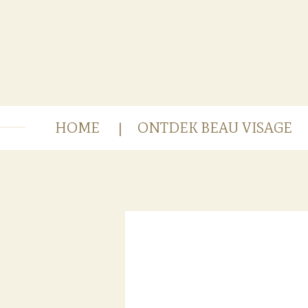
Ga
direct
naar
de
hoofdinhoud
HOME
ONTDEK BEAU VISAGE