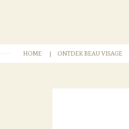
Ga
direct
naar
de
hoofdinhoud
HOME
ONTDEK BEAU VISAGE