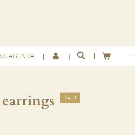
NE AGENDA
 earrings
Sale!