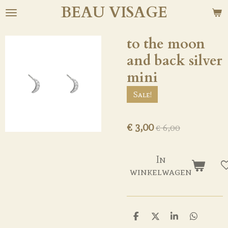
BEAU
VISAGE
Ga
direct
naar
to the moon
de
and back silver
hoofdinhoud
mini
Sale!
€ 3,00
€ 6,00
In
winkelwagen
D
D
S
D