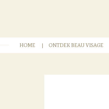
Ga
direct
naar
de
hoofdinhoud
HOME
ONTDEK BEAU VISAGE