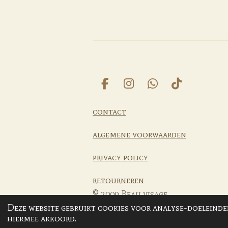
F
I
W
T
a
n
h
i
c
s
a
k
contact
e
t
t
T
b
a
s
o
algemene voorwaarden
o
g
A
k
o
r
p
privacy policy
k
a
p
m
retourneren
© 2009 Beau visage
Deze website gebruikt cookies voor analyse-doeleinden
hiermee akkoord.