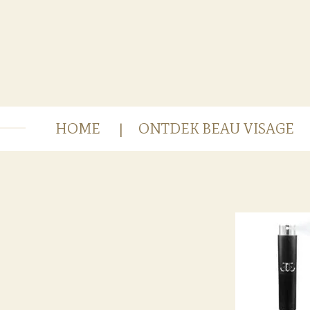
Ga
direct
naar
de
hoofdinhoud
HOME
ONTDEK BEAU VISAGE