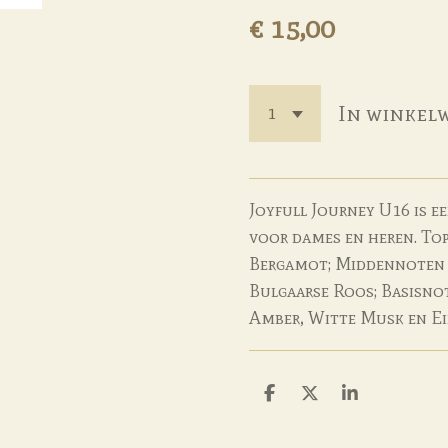
€ 15,00
In winkel
Joyfull Journey U16 is 
voor dames en heren. Top
Bergamot; Middennoten 
Bulgaarse Roos; Basisnot
Amber, Witte Musk en E
D
D
S
e
e
h
l
e
a