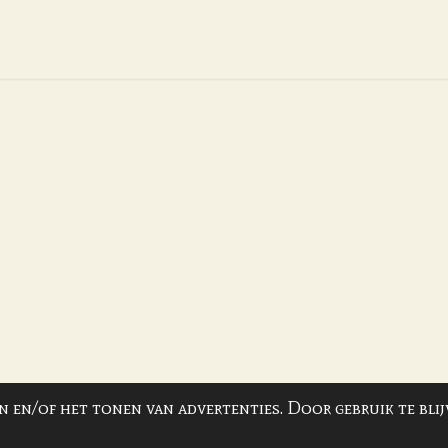
e
l
r
n
e
 en/of het tonen van advertenties. Door gebruik te blij