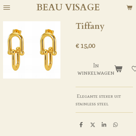
BEAU
VISAGE
Ga
direct
naar
Tiffany
de
hoofdinhoud
€ 15,00
In
winkelwagen
Elegante steker uit
stainless steel
D
D
S
D
e
e
h
e