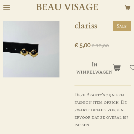
BEAU
VISAGE
Ga
direct
naar
clariss
Sale!
de
hoofdinhoud
€ 5,00
€ 12,00
In
winkelwagen
Deze Beauty's zijn een
fashion item opzich. De
zwarte details zorgen
ervoor dat ze overal bij
passen.