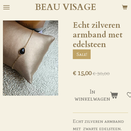
BEAU
VISAGE
Ga
direct
naar
Echt zilveren
de
armband met
hoofdinhoud
edelsteen
Sale!
€ 15,00
€ 30,00
In
winkelwagen
Echt zilveren armband
met zwarte edelsteen.