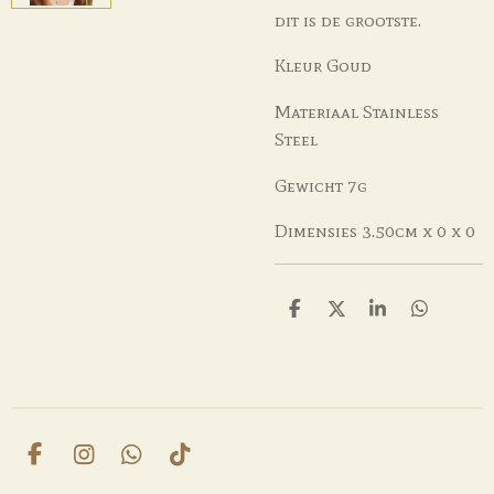
dit is de grootste.
Kleur
Goud
Materiaal
Stainless
Steel
Gewicht
7g
Dimensies
3.50cm x 0 x 0
D
D
S
D
e
e
h
e
l
e
a
l
e
l
r
e
n
e
n
F
I
W
T
a
n
h
i