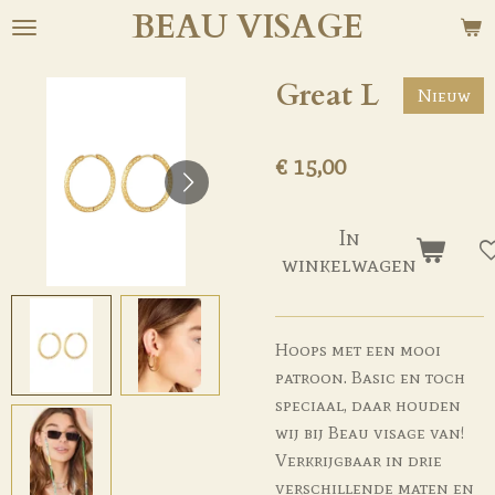
BEAU
VISAGE
Ga
direct
naar
Great L
Nieuw
de
hoofdinhoud
€ 15,00
In
winkelwagen
Hoops met een mooi
patroon. Basic en toch
speciaal, daar houden
wij bij Beau visage van!
Verkrijgbaar in drie
verschillende maten en