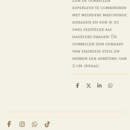
zijn de oorbellen
superleuk te combineren
met meerdere matchende
sieraden en kun je zo
zwel feestelijk als
dagelijks dragen. De
oorbellen zijn gemaakt
van stainless steel en
hebben een afmeting van
5 cm, ideaal!
D
D
S
D
e
e
h
e
l
e
a
l
e
l
r
e
n
e
n
F
I
W
T