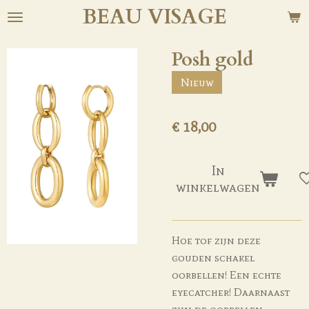
BEAU
VISAGE
Ga
direct
naar
Posh gold
de
Nieuw
hoofdinhoud
€ 18,00
In
winkelwagen
Hoe tof zijn deze
gouden schakel
oorbellen! Een echte
eyecatcher! Daarnaast