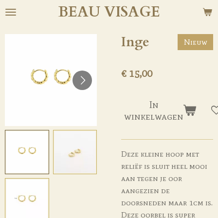
BEAU
VISAGE
Ga
direct
naar
Inge
Nieuw
de
hoofdinhoud
€ 15,00
In
winkelwagen
Deze kleine hoop met
reliëf is sluit heel mooi
aan tegen je oor
aangezien de
doorsneden maar 1cm is.
Deze oorbel is super