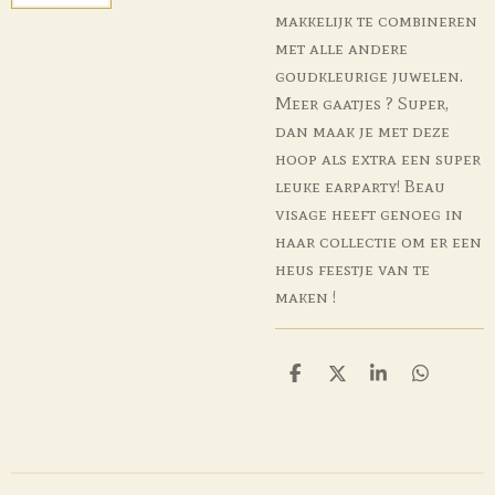
makkelijk te combineren
met alle andere
goudkleurige juwelen.
Meer gaatjes ? Super,
dan maak je met deze
hoop als extra een super
leuke earparty! Beau
visage heeft genoeg in
haar collectie om er een
heus feestje van te
maken !
D
D
S
D
e
e
h
e
l
e
a
l
e
l
r
e
n
e
n