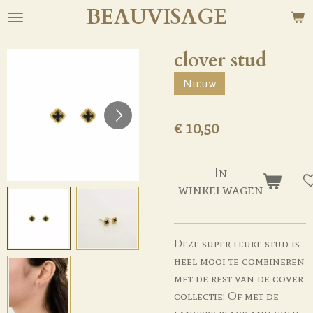
BEAU
VISAGE
Ga
direct
naar
clover stud
de
Nieuw
hoofdinhoud
€ 10,50
In
winkelwagen
Deze super leuke stud is
heel mooi te combineren
met de rest van de cover
collectie! Of met de