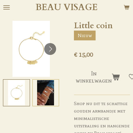
BEAU
VISAGE
Ga
direct
naar
Little coin
de
Nieuw
hoofdinhoud
€ 15,00
In
winkelwagen
Shop nu dit te schattige
gouden armbandje met
minimalistische
uitstraling en hangende