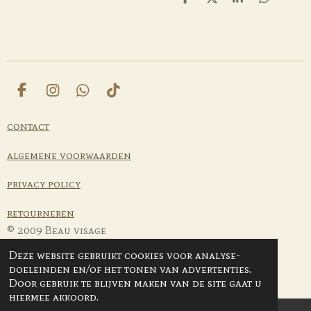
D
D
S
D
e
e
h
e
l
e
a
l
e
l
r
e
n
e
n
F
I
W
T
a
n
h
i
c
s
a
k
contact
e
t
t
T
b
a
s
o
algemene voorwaarden
o
g
A
k
o
r
p
privacy policy
k
a
p
m
retourneren
© 2009 Beau visage
Deze website gebruikt cookies voor analyse-
doeleinden en/of het tonen van advertenties.
Door gebruik te blijven maken van de site gaat u
hiermee akkoord.