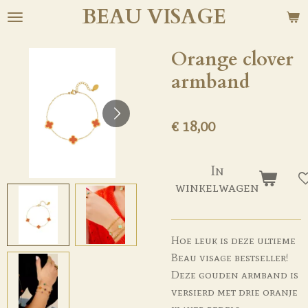
BEAU
VISAGE
Ga
direct
naar
Orange clover
de
armband
hoofdinhoud
€ 18,00
In
winkelwagen
Hoe leuk is deze ultieme
Beau visage bestseller!
Deze gouden armband is
versierd met drie oranje