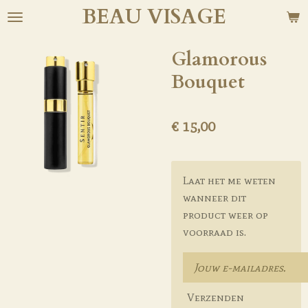
BEAU
VISAGE
Ga
direct
naar
Glamorous
de
Bouquet
hoofdinhoud
€ 15,00
Laat het me weten
wanneer dit
product weer op
voorraad is.
Verzenden