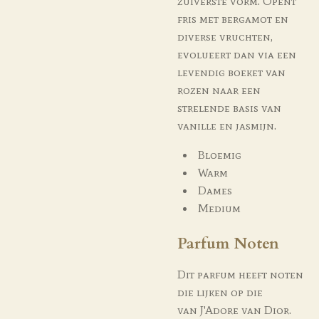
zuiverste vorm. Opent
fris met bergamot en
diverse vruchten,
evolueert dan via een
levendig boeket van
rozen naar een
strelende basis van
vanille en jasmijn.
Bloemig
Warm
Dames
Medium
Parfum Noten
Dit parfum heeft noten
die lijken op die
van
J'Adore
van Dior.