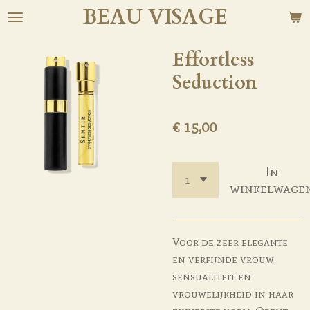
BEAU
VISAGE
Ga
direct
naar
Effortless
de
Seduction
hoofdinhoud
€ 15,00
In
winkelwage
Voor de zeer elegante
en verfijnde vrouw,
sensualiteit en
vrouwelijkheid in haar