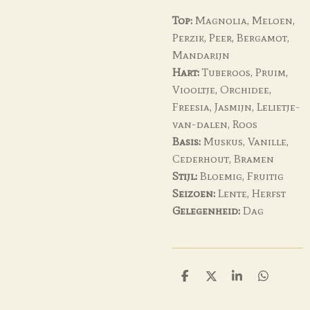
Top:
Magnolia, Meloen,
Perzik, Peer, Bergamot,
Mandarijn
Hart:
Tuberoos, Pruim,
Viooltje, Orchidee,
Freesia, Jasmijn, Lelietje-
van-dalen, Roos
Basis:
Muskus, Vanille,
Cederhout, Bramen
Stijl:
Bloemig, Fruitig
Seizoen:
Lente, Herfst
Gelegenheid:
Dag
D
D
S
D
e
e
h
e
l
e
a
l