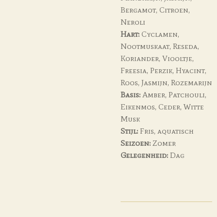
Bergamot, Citroen,
Neroli
Hart:
Cyclamen,
Nootmuskaat, Reseda,
Koriander, Viooltje,
Freesia, Perzik, Hyacint,
Roos, Jasmijn, Rozemarijn
Basis:
Amber, Patchouli,
Eikenmos, Ceder, Witte
Musk
Stijl:
Fris, aquatisch
Seizoen:
Zomer
Gelegenheid:
Dag