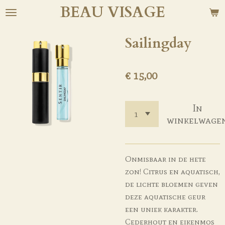
BEAU
VISAGE
Ga
direct
naar
Sailingday
de
hoofdinhoud
€ 15,00
In
winkelwage
Onmisbaar in de hete
zon! Citrus en aquatisch,
de lichte bloemen geven
deze aquatische geur
een uniek karakter.
Cederhout en eikenmos