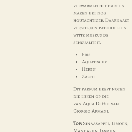
verwarmen het hart en
maken het nog
houtachtiger. Daarnaast
versterken patchoeli en
witte muskus de
sensualiteit.
Fris
Aquatische
Heren
Zacht
Dit parfum heeft noten
die lijken op die
van
Aqua Di Gio
van
Giorgio Armani.
Top:
Sinaasappel, Limoen,
Mandarijn, Jasmijn,