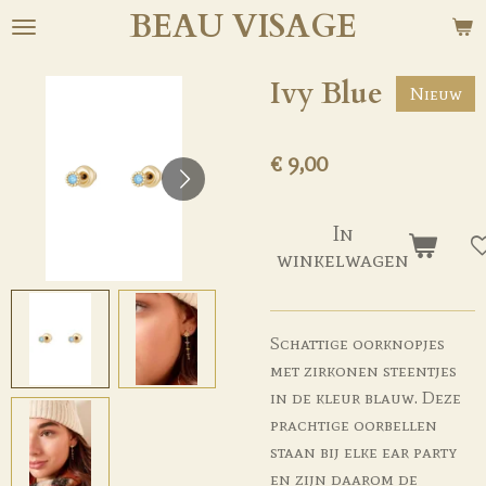
BEAU
VISAGE
Ga
direct
naar
Ivy Blue
Nieuw
de
hoofdinhoud
€ 9,00
In
winkelwagen
Schattige oorknopjes
met zirkonen steentjes
in de kleur blauw. Deze
prachtige oorbellen
staan bij elke ear party
en zijn daarom de