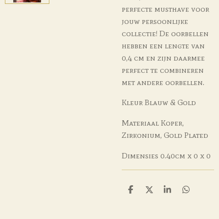
perfecte musthave voor
jouw persoonlijke
collectie! De oorbellen
hebben een lengte van
0,4 cm en zijn daarmee
perfect te combineren
met andere oorbellen.
Kleur
Blauw & Gold
Materiaal
Koper,
Zirkonium, Gold Plated
Dimensies
0.40cm x 0 x 0
D
D
S
D
e
e
h
e
l
e
a
l
e
l
r
e