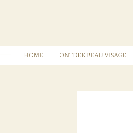
Ga
direct
naar
de
hoofdinhoud
HOME
ONTDEK BEAU VISAGE