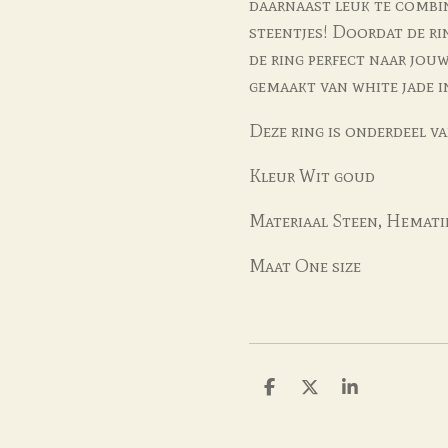
daarnaast leuk te combi
steentjes! Doordat de ri
de ring perfect naar jouw
gemaakt van white jade i
Deze ring is onderdeel v
Kleur
Wit goud
Materiaal
Steen, Hemati
Maat
One size
D
D
S
e
e
h
l
e
a
e
l
r