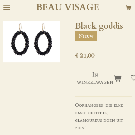
BEAU
VISAGE
Ga
direct
naar
Black goddis
de
Nieuw
hoofdinhoud
€ 21,00
In
winkelwagen
Oorhangers die elke
basic outfit er
glamoureus doen uit
zien!