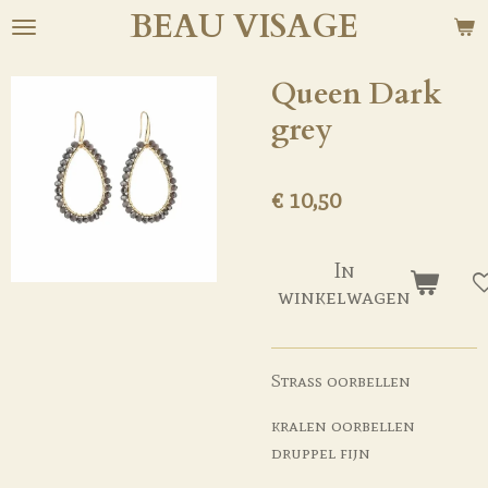
BEAU
VISAGE
Ga
direct
naar
Queen Dark
de
grey
hoofdinhoud
€ 10,50
In
winkelwagen
Strass oorbellen
kralen oorbellen
druppel fijn