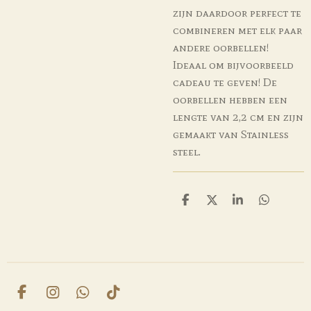
zijn daardoor perfect te
combineren met elk paar
andere oorbellen!
Ideaal om bijvoorbeeld
cadeau te geven! De
oorbellen hebben een
lengte van 2,2 cm en zijn
gemaakt van Stainless
steel.
D
D
S
D
e
e
h
e
l
e
a
l
e
l
r
e
n
e
n
F
I
W
T