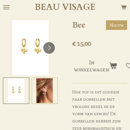
BEAU
VISAGE
Ga
direct
naar
Bee
Nieuw
de
hoofdinhoud
€ 15,00
In
winkelwagen
Hoe tof is dit gouden
paar oorbellen met
vrolijke bedel in de
vorm van een bij! De
oorbellen hebben zijn
zeer minimalistisch en